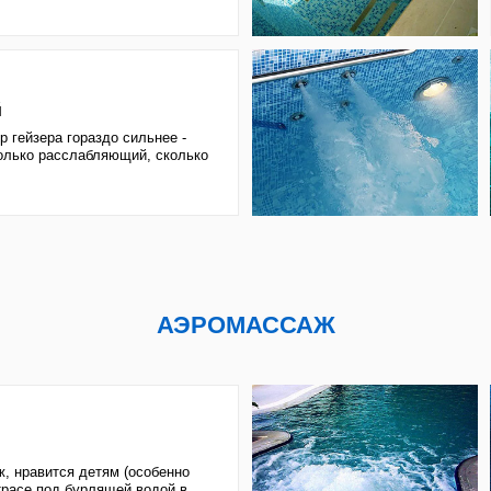
АЭРОМАССАЖ
ся детям (особенно
д бурлящей водой в
ВОДОПАД