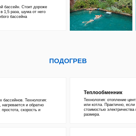
Технология: отопление центрального водосн
ов. Технология:
или котла. Практично, если проблемы с нали
ется и обратно
стоимостью электричества и если бассейн б
, скорость и
размера.
Тепловой насос
Технология: берёт энергию из окружающей ср
го, а
воды, воздуха или земли. Выдаёт энергии в 5
для экономии энергии
больше, чем потребляет. Практичен, если не 
3-4 года
киловат "в розетке"
ОЧИСТКА
Большая площадь фильтрации. Загрязнения