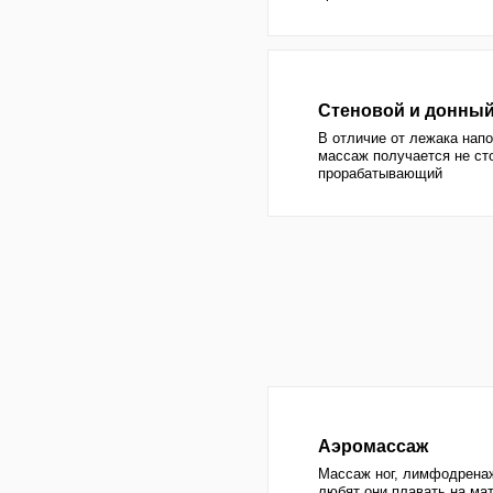
Аэромассаж
Массаж ног, лимфодренаж, нравит
любят они плавать на матрасе по
духе родео)