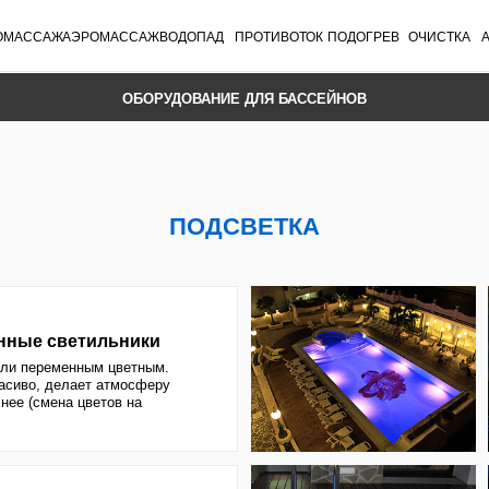
Ж
АЭРОМАССАЖ
ВОДОПАД
ПРОТИВОТОК
ПОДОГРЕВ
ОЧИСТКА
АВТОДОЗАТОР
УК
ОБОРУДОВАНИЕ ДЛЯ БАССЕЙНОВ
ПОДСВЕТКА
ветильники
менным цветным.
елает атмосферу
на цветов на
, сколько для