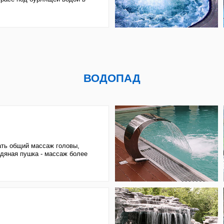
й массаж головы,
ушка - массаж более
придаёт бассейну
ПРОТИВОТОК