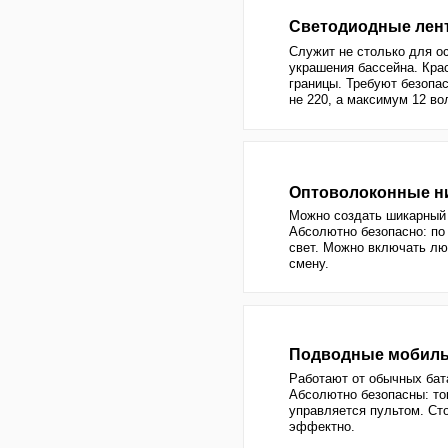
украшения бассейна. Красиво очер
границы. Требуют безопасного ист
не 220, а максимум 12 вольт.
Оптоволоконные нити
Можно создать шикарный эффект 
Абсолютно безопасно: по нитям ид
свет. Можно включать любой цвет
смену.
Подводные мобильные с
Работают от обычных батареек ил
Абсолютно безопасны: током не у
управляется пультом. Стоит дёше
эффектно.
Плавающие светильники
Могут светиться разными цветами,