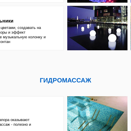
ффект
альную колонку и
ГИДРОМАССАЖ
азывают
олезно и
а гораздо сильнее -
сслабляющий, сколько