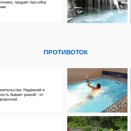
тва. Надёжней и
ает разной - от
й.
йн. Стоит дороже
а, шума от него
ссейна
ПОДОГРЕВ
Теплообменник