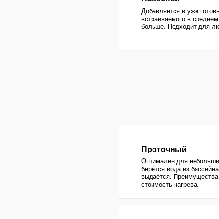
Оптимален для небольших бассейн
берётся вода из бассейна, нагрева
выдаётся. Преимущества: простота
стоимость нагрева.
Солнечный
Годится в качестве не единственно
вспомогательного обограевателя 
- до 40%. Полностью окупается за 
использования бассейна.
Песочный фильтр
Дёшево и эффективно. 