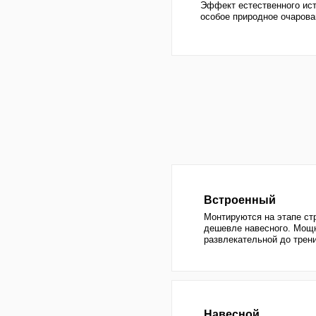
Встроенный
Монтируются на этапе строительс
дешевле навесного. Мощность быв
развлекательной до тренировочно
Навесной
Добавляется в уже готовый бассе
встраиваемого в среднем в 1,5 раз
больше. Подходит для любого ба
Проточный