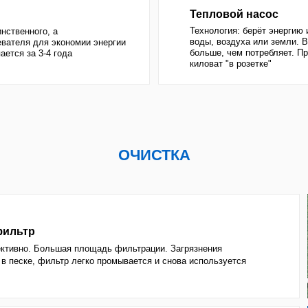
 фильтр легко промывается и снова используется
тр
аза, но более эффективен: лучше абсорбирует.
я вода
раживатель. Но имеет неприятный запах. Являясь
дить коже и глазам. Минимизирует вред
ильтрации.
, но практичен для джакузи, а для бассейнов выйдет
вно, как хлор