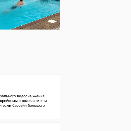
абжения
чием или
ольшого
еды - из
 раз
хватает