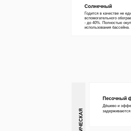
МЕХАНИЧЕСКАЯ
задерживаются в песке,
Диатомовый филь
Дороже песочного в 3 р
Практичен, если тяжёла
Хлор
Самый доступный обезза
окислителем, может вре
качественная система ф
ХИМИЧЕСКАЯ
Бром / йод
Без запаха, не токсичен
дорого и не так эффекти