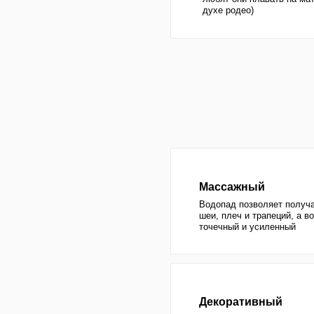
Массажный
Водопад позволяет получать общи
шеи, плеч и трапеций, а водяная п
точечный и усиленный
Декоративный
Эффект естественного источника, 
особое природное очарование