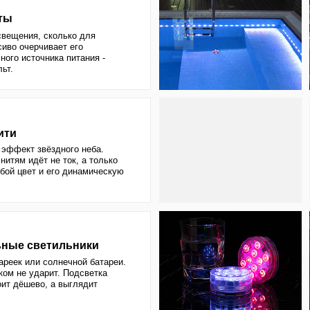
чивает его
очника питания -
звёздного неба.
ёт не ток, а только
 и его динамическую
ветильники
и солнечной батареи.
дарит. Подсветка
во, а выглядит
 создавать на