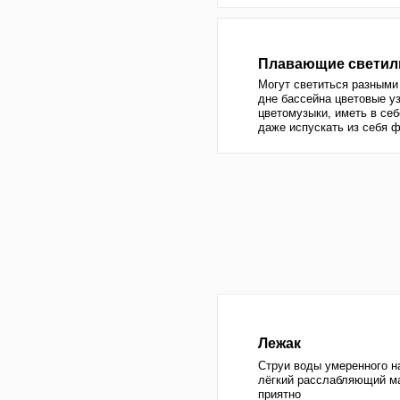
дне бассейна цветовые узоры и э
цветомузыки, иметь в себе музык
даже испускать из себя фонтан
Лежак
Струи воды умеренного напора ок
лёгкий расслабляющий массаж - п
приятно
Стеновой и донный
В отличие от лежака напор гейзер
массаж получается не столько ра
прорабатывающий