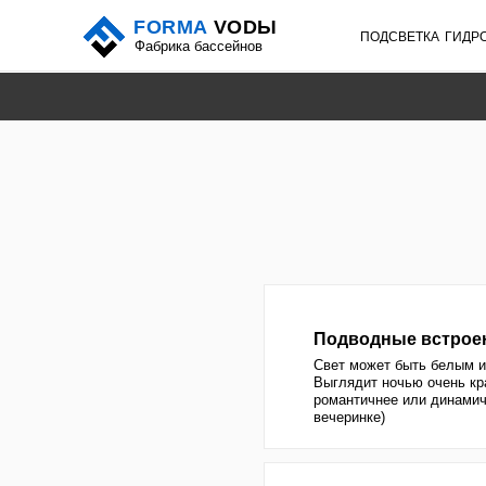
FORMA
VODЫ
ПОДСВЕТКА
ГИДРОМАССА
Фабрика бассейнов
Подводные встроенные с
Свет может быть белым или пере
Выглядит ночью очень красиво, д
романтичнее или динамичнее (сме
вечеринке)
Светодиодные ленты
Служит не столько для освещения