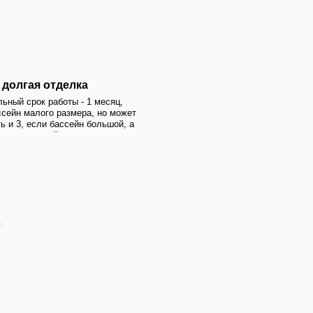
лка
сплуатации
 - 1 месяц,
мера, но может
ейн большой, а
ставрации бассейнов.