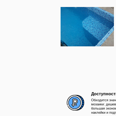
Доступность
Обходится значительно
мозаики: дешевле сам 
большая экономия за сч
наклейки и подготовки с
Огромный выбор 
Любые цвета, узоры и р
простор дизайна, хотя 
будет совсем не так кра
мозаика
Выцветание
Быстро выцветает от п
лучшей, но компенсируе