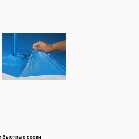
оки
ь, не требует
делочника,
но даже
не назовёшь.
ый - один тон,
иний или