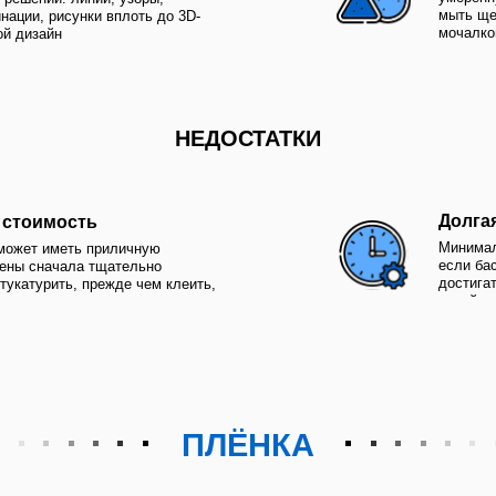
Минимальный срок работы
меть приличную
если бассейн малого раз
чала тщательно
достигать и 2, если басс
ть, прежде чем клеить,
дизайн замысловатый
ПЛЁНКА