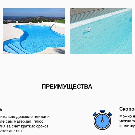
ПРЕИМУЩЕСТВА
Скорость отделки
Можно наклеить всего за 
 дешевле плитки и
можно только зашпаклева
материал, плюс
и плитку требуется ещё и
ёт кратких сроков
тен
Высокая ремонтоп
рисунков
Можно в течение 1 дня з
исунки - великий
покрытие или осуществит
в любом случае это
ремонт (поставить заплат
сиво, как плитка или
повредившееся место)
НЕДОСТАТКИ
Уязвимость
Гораздо более восприимч
рямых солнечных
механическим поврежден
тся это тем, что всю