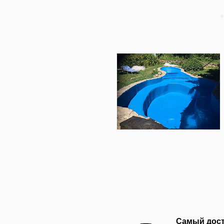
Самый доступный
Стоит дешевле других п
настолько, чтобы имело
учитывая общую стоимо
бетонного бассейна
Требует частого р
Ремонтировать придётся
перепадов температур и
трескается и пузырится
морозы.
Мы