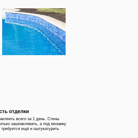
1 день. Стены
ть, а под мозаику
 оштукатурить
ригодность
аменить всё
ь локальный
ку на
ива к
иям, чем плитка