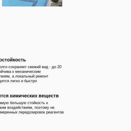
ежий вид - до 20
ьно
еским
ый ремонт
тро
их ударах
ких веществ
ойкость к
именту материалов, оттенков и
, поэтому не
зировок реагентов