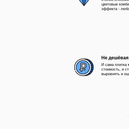
И сама плитка может и
стоимость, и стены сна
выровнять и оштукатури
что удорожает работу