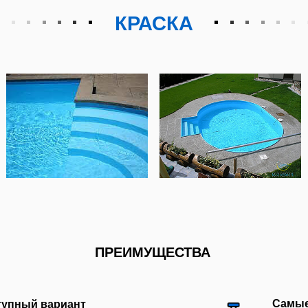
Самые быстрые ср
 вариант
Можно покрасить за 1 ден
окрытий, но не
высокой квалификации от
 смысл экономить,
поэтому наносить её мож
сть строительства
самостоятельно
НЕДОСТАТКИ
Выглядит скучно
емонта
Красивым такой бассейн 
 раз в год. Боится
Дизайна - ноль. Вид скучн
 грунтовых вод -
выбор цветов скудный - с
. Плохо переносит
голубой
 не рекомендуем такое покрытие!