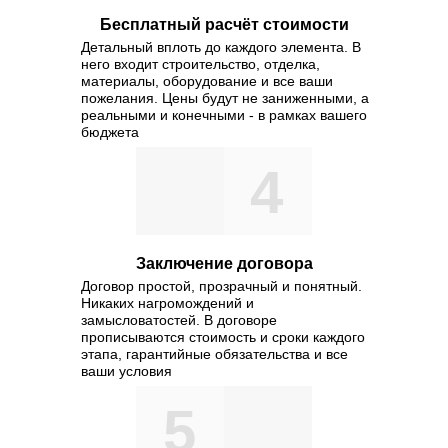
участия. С другой стороны ра
Бесплатный расчёт стоимости
участие в формировании сущ
Детальный вплоть до каждого элемента. В
него входит строительство, отделка,
опыт укрепление и развитие 
материалы, оборудование и все ваши
административных условий. Р
пожелания. Цены будут не заниженными, а
реальными и конечными - в рамках вашего
бюджета
4
Заключение договора
Договор простой, прозрачный и понятный.
Никаких нагромождений и
замысловатостей. В договоре
прописываются стоимость и сроки каждого
этапа, гарантийные обязательства и все
ваши условия
5