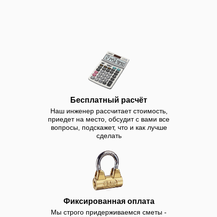
Строительство бассейнов в
Пятигорске. Построим под
ключ - от 2 недель. Наши
цены вам понравятся. У
нас вы можете заказать
строительство бассейнов
под ключ в доме и на
участке. Строим частные,
Бесплатный расчёт
уличные, крытые бетонные,
Наш инженер рассчитает стоимость,
композитные,
приедет на место, обсудит с вами все
вопросы, подскажет, что и как лучше
полипропиленовые
сделать
бассейны в помещении и
на даче. Недорого
установим чашу. У нас вы
можете купить
оборудование.
Осуществляем
Фиксированная оплата
строительство, ремонт и
Мы строго придерживаемся сметы -