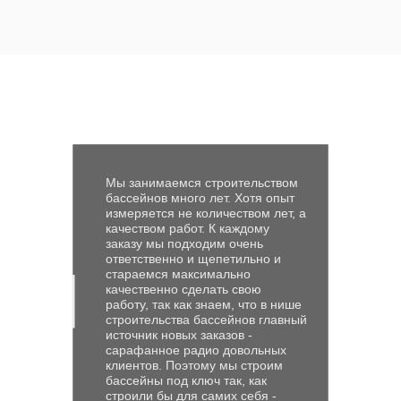
сезонность, чтобы
построить бассейн,
который будет радовать
вас круглый год.
Грунтовые условия региона
разнообразны: пески,
глины, скальные породы —
эти особенности
существенно влияют на
Мы занимаемся строительством
выбор метода укладки,
бассейнов много лет. Хотя опыт
измеряется не количеством лет, а
укрепления и конструкции
качеством работ. К каждому
основания. Наши
заказу мы подходим очень
ответственно и щепетильно и
специалисты проводят
стараемся максимально
тщательный геологический
качественно сделать свою
анализ, позволяющий
работу, так как знаем, что в нише
строительства бассейнов главный
построить надежный
источник новых заказов -
фундамент и обеспечить
сарафанное радио довольных
клиентов. Поэтому мы строим
долговечность конструкции.
бассейны под ключ так, как
Развитая инфраструктура
строили бы для самих себя -