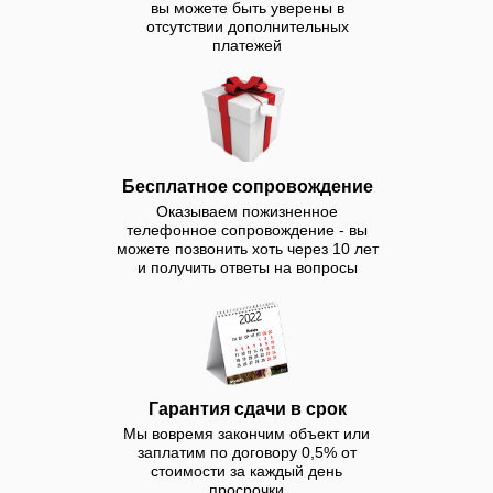
вы можете быть уверены в
реконструкцию бассейнов в
отсутствии дополнительных
Пятигорске под ключ с
платежей
гарантией до 10 лет.
Строительство бассейнов
под ключ в Пятигорске —
это оптимальное решение
для тех, кто мечтает
Бесплатное сопровождение
создать современную и
Оказываем пожизненное
долговечную зону отдыха у
телефонное сопровождение - вы
себя дома или на
можете позвонить хоть через 10 лет
и получить ответы на вопросы
коммерческом объекте.
Наша компания предлагает
профессиональный монтаж
различных типов
бассейнов, учитывая
уникальные климатические
Гарантия сдачи в срок
и грунтовые особенности
Мы вовремя закончим объект или
заплатим по договору 0,5% от
региона, гарантируя
стоимости за каждый день
качество,
просрочки