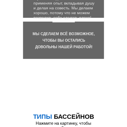
включает жилые
применяя опыт, вкладывая душу
и делая на совесть. Мы делаем
комплексы, загородные
хорошо, потому что не можем
поселки и коммерческие
позволить себе сделать плохо!
объекты —
оздоровительные центры,
МЫ СДЕЛАЕМ ВСЁ ВОЗМОЖНОЕ,
гостиницы, бизнес-отели.
ЧТОБЫ ВЫ ОСТАЛИСЬ
Высокий спрос обусловлен
ДОВОЛЬНЫ НАШЕЙ РАБОТОЙ!
потребностью в
качественных,
энергоэффективных
решениях, сочетающих
стиль и технологичные
системы автоматической
фильтрации, подогрева и
освещения. В регионе
популярны монолитные,
каркасные, сборные и
ТИПЫ
БАССЕЙНОВ
зимние бассейны,
Нажмите на картинку, чтобы
выполненные из