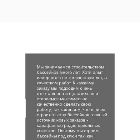
температура достигает
+25°C — +30°C. Эти
особенности требуют
проектирования
утепленных бассейнов,
систем отопления и зимних
решений, чтобы
наслаждаться водным
отдыхом круглый год.
Мы занимаемся строительством
Важной задачей является
бассейнов много лет. Хотя опыт
обеспечение
измеряется не количеством лет, а
качеством работ. К каждому
теплоизоляции и
заказу мы подходим очень
автоматической системы
ответственно и щепетильно и
стараемся максимально
очистки, что повышает
качественно сделать свою
энергоэффективность и
работу, так как знаем, что в нише
комфорт использования.
строительства бассейнов главный
источник новых заказов -
Грунтовые условия в
сарафанное радио довольных
Томске разнообразны —
клиентов. Поэтому мы строим
бассейны под ключ так, как
встречаются как пески и