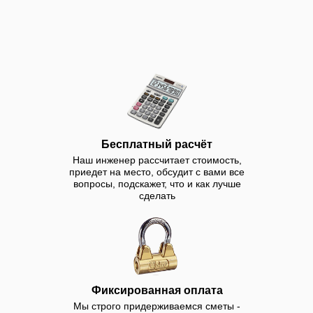
Бесплатный расчёт.
Уложимся в ваш бюджет.
Фиксированная оплата.
Гарантия на строительство
бассейнов в Томске до 10
лет. Делаем на совесть.
Звоните!
Построим под ключ за 1
Бесплатный расчёт
месяц. Цены ниже средних.
Наш инженер рассчитает стоимость,
У нас вы можете заказать
приедет на место, обсудит с вами все
вопросы, подскажет, что и как лучше
строительство бассейнов
сделать
под ключ в доме и на
участке. Строим частные,
уличные, крытые бетонные,
композитные,
полипропиленовые
бассейны в помещении и
Фиксированная оплата
на даче. Недорого
Мы строго придерживаемся сметы -