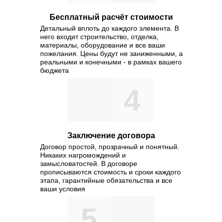
же консультация с широким а
участия. С другой стороны ра
Бесплатный расчёт стоимости
участие в формировании сущ
Детальный вплоть до каждого элемента. В
него входит строительство, отделка,
опыт укрепление и развитие 
материалы, оборудование и все ваши
административных условий. Р
пожелания. Цены будут не заниженными, а
реальными и конечными - в рамках вашего
бюджета
4
Заключение договора
Договор простой, прозрачный и понятный.
Никаких нагромождений и
замысловатостей. В договоре
прописываются стоимость и сроки каждого
этапа, гарантийные обязательства и все
ваши условия
5