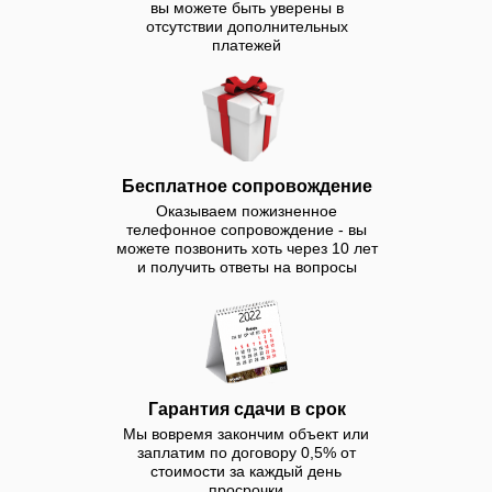
вы можете быть уверены в
установим чашу. У нас вы
отсутствии дополнительных
можете купить
платежей
оборудование.
Осуществляем
строительство, ремонт и
реконструкцию бассейнов в
Томске под ключ с
Бесплатное сопровождение
гарантией до 10 лет.
Оказываем пожизненное
Строительство бассейнов
телефонное сопровождение - вы
можете позвонить хоть через 10 лет
под ключ в Томске — это
и получить ответы на вопросы
идеальное решение для
тех, кто хотел бы создать
стильное и долговечное
водное пространство на
своем участке. Мы
Гарантия сдачи в срок
предлагаем полный спектр
Мы вовремя закончим объект или
услуг по проектированию,
заплатим по договору 0,5% от
монтажу и запуску
стоимости за каждый день
просрочки