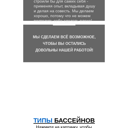
строили бы для самих себя -
глины, так и скальные
применяя опыт, вкладывая душу
участки. Такой ландшафт
и делая на совесть. Мы делаем
хорошо, потому что не можем
оказывает влияние на
позволить себе сделать плохо!
выбор типа основания,
методов укрепления и
МЫ СДЕЛАЕМ ВСЁ ВОЗМОЖНОЕ,
монтажа конструкций.
ЧТОБЫ ВЫ ОСТАЛИСЬ
Наши специалисты
ДОВОЛЬНЫ НАШЕЙ РАБОТОЙ!
проводят
профессиональный анализ
грунтов и применяют
современные технологии
укрепления, чтобы
построить надежный и
долговечный бассейн.
Город и пригороды активно
развиваются: в жилых
комплексах, загородных
ТИПЫ
БАССЕЙНОВ
поселках и частных домах
Нажмите на картинку, чтобы