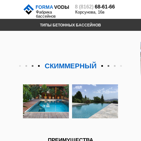
8 (8162)
68-61-66
FORMA
VODЫ
Фабрика
Корсунова, 16в
бассейнов
ТИПЫ БЕТОННЫХ БАССЕЙНОВ
СКИММЕРНЫЙ
ПЕРЕЛ
СКИММЕРНЫЙ
ПРЕИМУЩЕСТВА