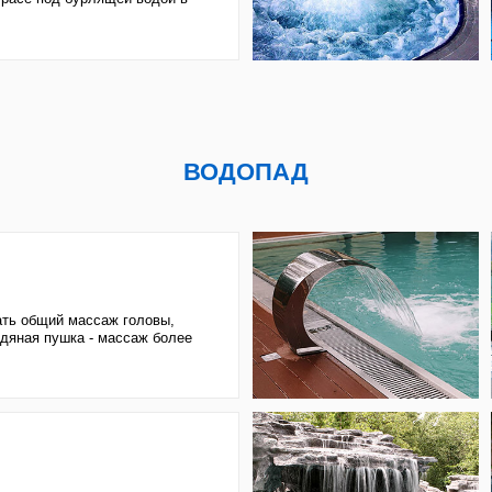
й массаж головы,
ушка - массаж более
придаёт бассейну
ПРОТИВОТОК