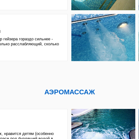
АЭРОМАССАЖ
ся детям (особенно
д бурлящей водой в
ВОДОПАД