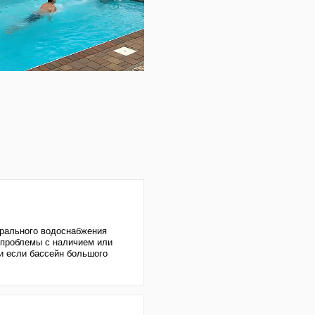
абжения
чием или
ольшого
еды - из
 раз
хватает