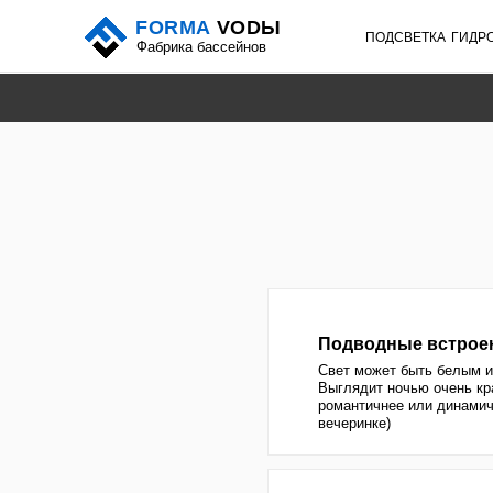
FORMA
VODЫ
ПОДСВЕТКА
ГИДРОМАССА
Фабрика бассейнов
Подводные встроенные с
Свет может быть белым или пере
Выглядит ночью очень красиво, д
романтичнее или динамичнее (сме
вечеринке)
Светодиодные ленты
Служит не столько для освещения