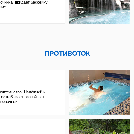
тва. Надёжней и
ает разной - от
й.
йн. Стоит дороже
а, шума от него
ссейна
ПОДОГРЕВ
Теплообменник