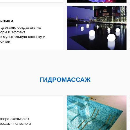
ффект
альную колонку и
ГИДРОМАССАЖ
азывают
олезно и
а гораздо сильнее -
сслабляющий, сколько