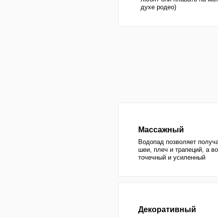
Массажный
Водопад позволяет получать общи
шеи, плеч и трапеций, а водяная п
точечный и усиленный
Декоративный
Эффект естественного источника, 
особое природное очарование