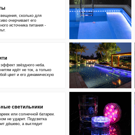
чивает его
очника питания -
звёздного неба.
ёт не ток, а только
 и его динамическую
ветильники
и солнечной батареи.
дарит. Подсветка
во, а выглядит
 создавать на