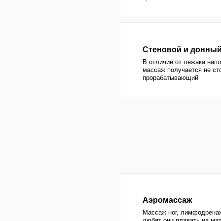
Аэромассаж
Массаж ног, лимфодренаж, нравит
любят они плавать на матрасе по
духе родео)