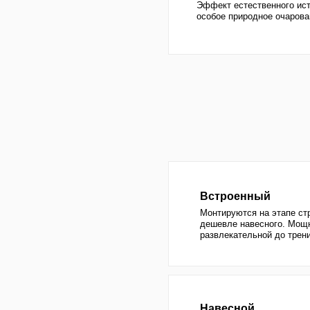
Встроенный
Монтируются на этапе строительс
дешевле навесного. Мощность быв
развлекательной до тренировочно
Навесной
Добавляется в уже готовый бассе
встраиваемого в среднем в 1,5 раз
больше. Подходит для любого ба
Проточный