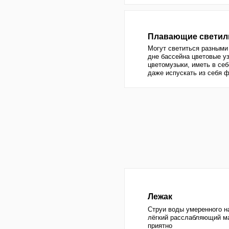
дне бассейна цветовые узоры и э
цветомузыки, иметь в себе музык
даже испускать из себя фонтан
Лежак
Струи воды умеренного напора ок
лёгкий расслабляющий массаж - п
приятно
Стеновой и донный
В отличие от лежака напор гейзер
массаж получается не столько ра
прорабатывающий