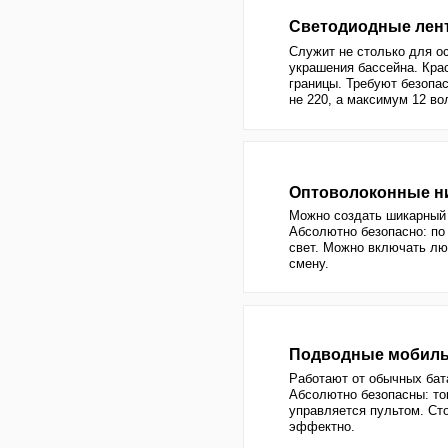
украшения бассейна. Красиво очер
границы. Требуют безопасного ист
не 220, а максимум 12 вольт.
Оптоволоконные нити
Можно создать шикарный эффект 
Абсолютно безопасно: по нитям ид
свет. Можно включать любой цвет
смену.
Подводные мобильные с
Работают от обычных батареек ил
Абсолютно безопасны: током не у
управляется пультом. Стоит дёше
эффектно.
Плавающие светильники
Могут светиться разными цветами,