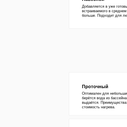
Оптимален для небольших бассейн
берётся вода из бассейна, нагрева
выдаётся. Преимущества: простота
стоимость нагрева.
Солнечный
Годится в качестве не единственно
вспомогательного обограевателя 
- до 40%. Полностью окупается за 
использования бассейна.
Песочный фильтр
Дёшево и эффективно. 