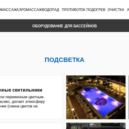
Ж
АЭРОМАССАЖ
ВОДОПАД
ПРОТИВОТОК
ПОДОГРЕВ
ОЧИСТКА
АВТОДОЗАТОР
УК
ОБОРУДОВАНИЕ ДЛЯ БАССЕЙНОВ
ПОДСВЕТКА
ветильники
менным цветным.
елает атмосферу
на цветов на
, сколько для