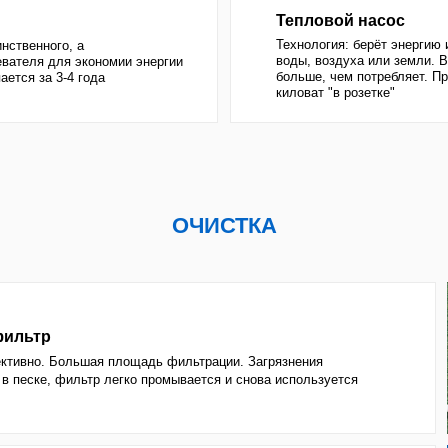
 фильтр легко промывается и снова используется
тр
аза, но более эффективен: лучше абсорбирует.
я вода
раживатель. Но имеет неприятный запах. Являясь
дить коже и глазам. Минимизирует вред
ильтрации.
, но практичен для джакузи, а для бассейнов выйдет
вно, как хлор