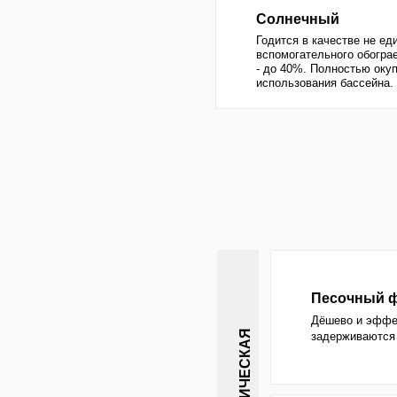
МЕХАНИЧЕСКАЯ
задерживаются в песке,
Диатомовый филь
Дороже песочного в 3 р
Практичен, если тяжёла
Хлор
Самый доступный обезза
окислителем, может вре
качественная система ф
ХИМИЧЕСКАЯ
Бром / йод
Без запаха, не токсичен
дорого и не так эффекти