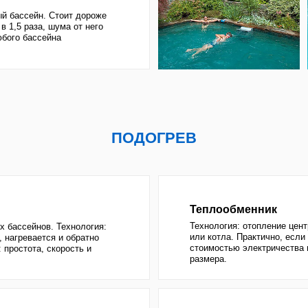
Технология: отопление центрального водосн
ов. Технология:
или котла. Практично, если проблемы с нали
ется и обратно
стоимостью электричества и если бассейн б
, скорость и
размера.
Тепловой насос
Технология: берёт энергию из окружающей ср
го, а
воды, воздуха или земли. Выдаёт энергии в 5
для экономии энергии
больше, чем потребляет. Практичен, если не 
3-4 года
киловат "в розетке"
ОЧИСТКА
Большая площадь фильтрации. Загрязнения