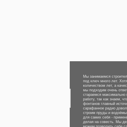
Мы занимаемся строительством 
под ключ много лет. Хотя опыт и
количеством лет, а качеством раб
мы подходим очень ответственно
стараемся максимально качестве
работу, так как знаем, что в ниш
фонтанов главный источник новых
сарафанное радио довольных кли
строим пруды и водоёмы под ключ
для самих себя - применяя опыт,
делая на совесть. Мы делаем хор
можем позволить себе сделать п