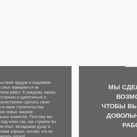
прудов и водоёмов
МЫ СДЕЛАЕМ ВСЁ
змеряется не
от. К каждому заказу
ВОЗМОЖНОЕ,
 и щепетильно и
нно сделать свою
ЧТОБЫ ВЫ ОСТАЛИ
е строительства
 заказов -
ДОВОЛЬНЫ НАШЕ
ентов. Поэтому мы
 так, как строили бы
РАБОТОЙ!
 вкладывая душу и
ошо, потому что не
лохо!