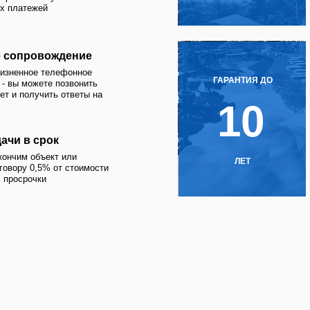
10
4
срок
бъект или
ЛЕТ
ПР
,5% от стоимости
ки