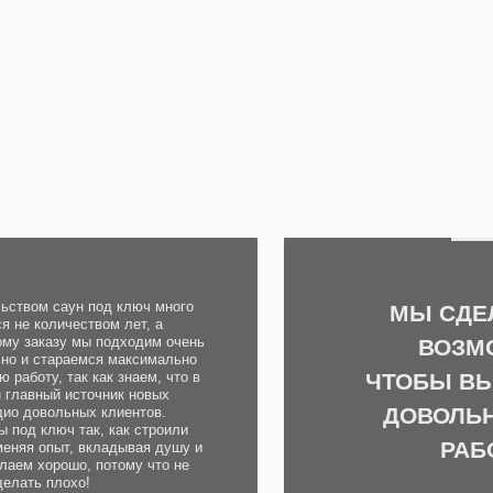
аун под ключ много
МЫ СДЕЛАЕМ ВСЁ
ичеством лет, а
зу мы подходим очень
ВОЗМОЖНОЕ,
араемся максимально
ЧТОБЫ ВЫ ОСТАЛИ
 так как знаем, что в
 источник новых
ДОВОЛЬНЫ НАШЕ
льных клиентов.
ч так, как строили
РАБОТОЙ!
ыт, вкладывая душу и
ошо, потому что не
лохо!