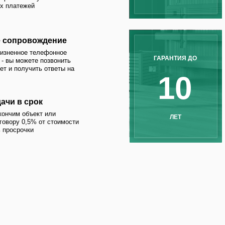
10
1
срок
бъект или
ЛЕТ
С
,5% от стоимости
ки