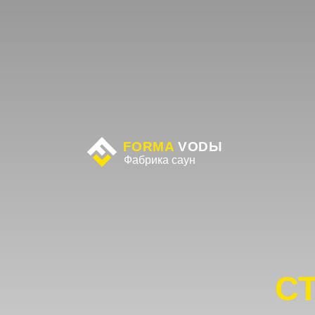
FORMA
VODЫ
О
Фабрика саун
СТР
в Х