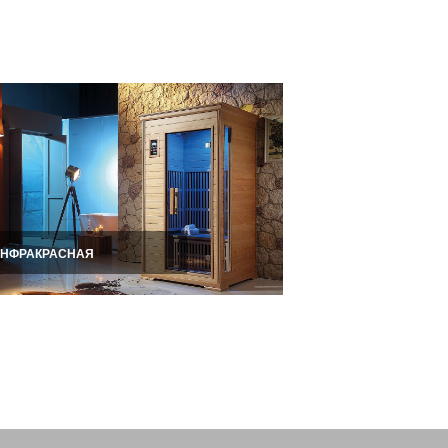
абаровске? Вы
о индивидуальному
0 саун. Выполним