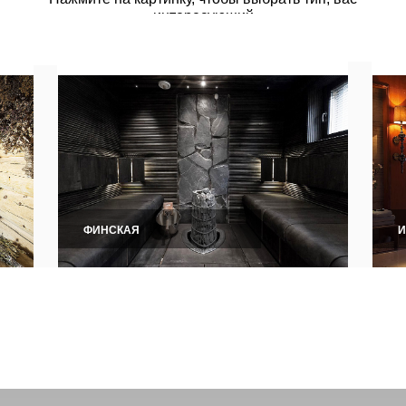
русскую или финскую сауну в Х
троительство сауны под ключ п
е средних. Построили более 10
люч от 2 недель. Хабаровск
АКУЮ САУНУ
ВЫБРАТЬ?
Каждая сауна имеет свои особенности
Узнайте, какой больше подходит именно вам