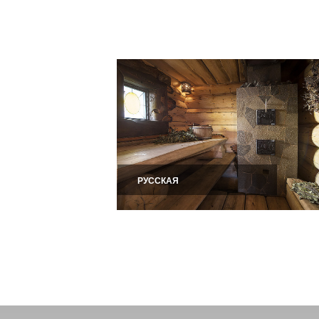
Хотите построить 
можете заказать с
проекту. Цены ниж
ремонт сауны под к
К