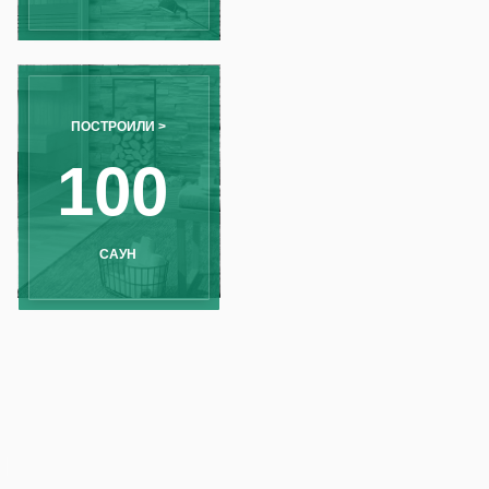
00
АУН