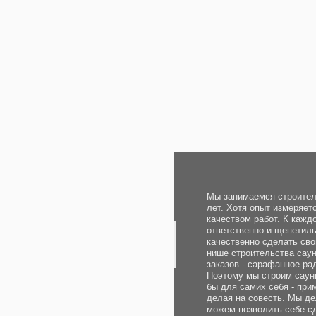
Мы занимаемся строительством с
лет. Хотя опыт измеряется не кол
качеством работ. К каждому зака
ответственно и щепетильно и ст
качественно сделать свою работу,
нише строительства саун главный
заказов - сарафанное радио дово
Поэтому мы строим сауны под клю
бы для самих себя - применяя оп
делая на совесть. Мы делаем хор
можем позволить себе сделать п