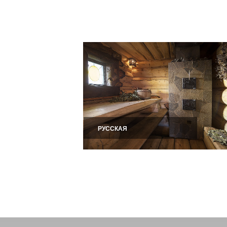
Хотите построить 
заказать строитель
Цены ниже средних
сауны под ключ от 
К