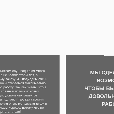
аун под ключ много
МЫ СДЕЛАЕМ ВСЁ
ичеством лет, а
зу мы подходим очень
ВОЗМОЖНОЕ,
араемся максимально
ЧТОБЫ ВЫ ОСТАЛИ
 так как знаем, что в
 источник новых
ДОВОЛЬНЫ НАШЕ
льных клиентов.
ч так, как строили
РАБОТОЙ!
ыт, вкладывая душу и
ошо, потому что не
лохо!