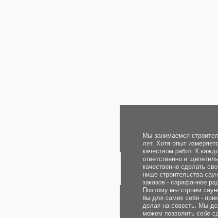
Мы занимаемся строительством с
лет. Хотя опыт измеряется не кол
качеством работ. К каждому зака
ответственно и щепетильно и ст
качественно сделать свою работу,
нише строительства саун главный
заказов - сарафанное радио дово
Поэтому мы строим сауны под клю
бы для самих себя - применяя оп
делая на совесть. Мы делаем хор
можем позволить себе сделать п