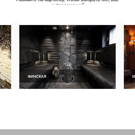
русскую или финскую сауну в С
ство сауны под ключ по индиви
. Построили более 100 саун. 
2 недель. Саратов
АКУЮ САУНУ
ВЫБРАТЬ?
Каждая сауна имеет свои особенности
Узнайте, какой больше подходит именно вам