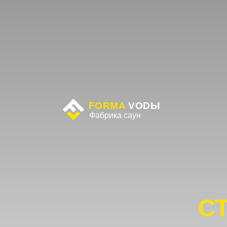
FORMA
VODЫ
О
Фабрика саун
СТР
в 