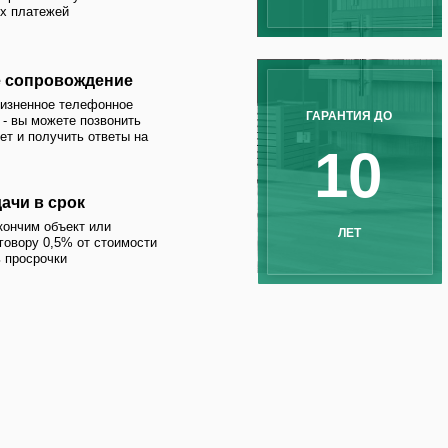
10
1
срок
бъект или
ЛЕТ
С
,5% от стоимости
ки