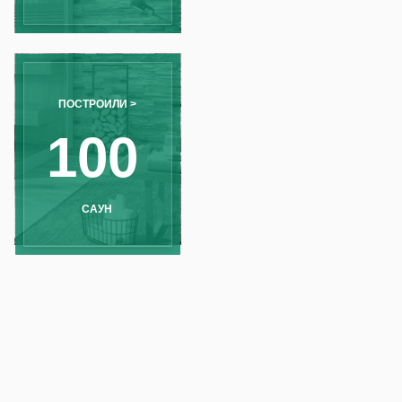
00
АУН