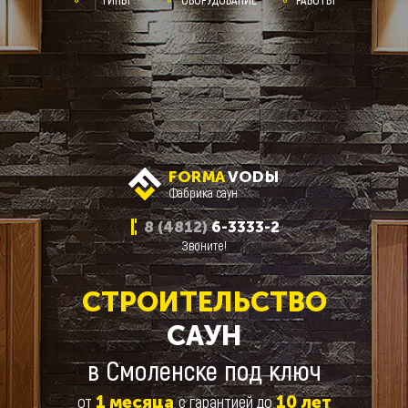
FORMA
VODЫ
Фабрика саун
8 (4812)
6-3333-2
Звоните!
СТРОИТЕЛЬСТВО
САУН
в Смоленске под ключ
от
с гарантией до
1
месяца
10
лет