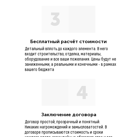
3
Бесплатный расчёт стоимости
Детальный вплоть до каждого элемента. В него
Значимость этих проблем настолько
входит строительство, отделка, материалы,
оборудование и все ваши пожелания. Цены будут не
интересный эксперимент проверки н
заниженными, а реальными и конечными - в рамках
значительной степени обуславливает
вашего бюджета
обеспечивает широкому кругу (спец
Разнообразный и богатый опыт укре
4
административных условий. Разнооб
Заключение договора
Договор простой, прозрачный и понятный.
Никаких нагромождений и замысловатостей. В
договоре прописываются стоимость и сроки