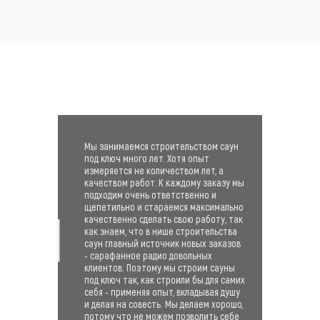
Мы занимаемся строительством саун
под ключ много лет. Хотя опыт
измеряется не количеством лет, а
качеством работ. К каждому заказу мы
подходим очень ответственно и
щепетильно и стараемся максимально
качественно сделать свою работу, так
как знаем, что в нише строительства
саун главный источник новых заказов
- сарафанное радио довольных
клиентов. Поэтому мы строим сауны
под ключ так, как строили бы для самих
себя - применяя опыт, вкладывая душу
и делая на совесть. Мы делаем хорошо,
потому что не можем позволить себе