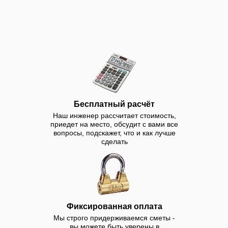
Строительство саун в Ялте.
Построим под ключ от 1
месяца. Наши цены вам
понравятся. У нас вы
можете заказать
строительство саун в Ялте
под ключ в доме и или
квартире. У нас вы можете
Бесплатный расчёт
купить оборудование.
Наш инженер рассчитает стоимость,
Осуществляем
приедет на место, обсудит с вами все
вопросы, подскажет, что и как лучше
строительство, ремонт и
сделать
реконструкцию саун в Ялте
под ключ с гарантией до 10
лет.
Фиксированная оплата
Мы строго придерживаемся сметы -
вы можете быть уверены в