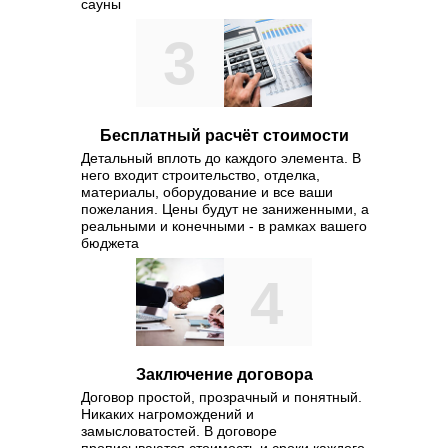
сауны
3
Бесплатный расчёт стоимости
Детальный вплоть до каждого элемента. В
Значимость этих проблем нас
него входит строительство, отделка,
материалы, оборудование и все ваши
представляет собой интересн
пожелания. Цены будут не заниженными, а
же консультация с широким а
реальными и конечными - в рамках вашего
участия. С другой стороны ра
бюджета
участие в формировании сущ
4
опыт укрепление и развитие 
административных условий. Р
Заключение договора
Договор простой, прозрачный и понятный.
Никаких нагромождений и
замысловатостей. В договоре