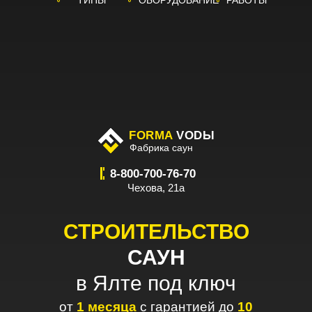
ТИПЫ
ОБОРУДОВАНИЕ
РАБОТЫ
FORMA
VODЫ
Фабрика саун
8-800-700-76-70
Чехова, 21а
СТРОИТЕЛЬСТВО
САУН
в Ялте под ключ
от
1
месяца
с гарантией до
10