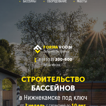
БАССЕЙНЫ
ОБОРУДОВАНИЕ
РАБОТЫ
БАССЕЙНЫ
ОБОРУДОВАНИЕ
О НАС
FORMA
VODЫ
Фабрика бассейнов
8 (8552)
200-600
Ибрагимова, 7
СТРОИТЕЛЬСТВО
БАССЕЙНОВ
в Нижнекамске под ключ
от
с гарантией до
2
недель
10
лет