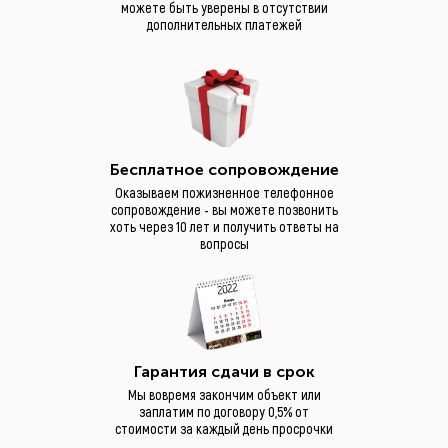
можете быть уверены в отсутствии
ключ в Нижнекамске — это
дополнительных платежей
современное и надежное
решение для тех, кто ценит
качество, комфорт и
индивидуальный подход. Наша
компания осуществляет полный
цикл работ: от разработки
Бесплатное сопровождение
проекта до профессионального
Оказываем пожизненное телефонное
монтажа и финальной отделки,
сопровождение - вы можете позвонить
хоть через 10 лет и получить ответы на
что обеспечивает долговечность
вопросы
и эстетическую
привлекательность каждого
объекта.
Климат Нижнекамска
характеризуется умеренными
Гарантия сдачи в срок
зимами с температурами до –
Мы вовремя закончим объект или
25°C и тёплым летом, когда
заплатим по договору 0,5% от
температура достигает +30°C.
стоимости за каждый день просрочки