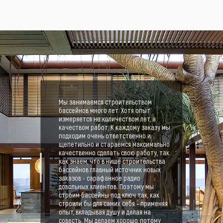
конструкций независимо от
грунтовых особенностей.
Развитая инфраструктура —
жилые комплексы, коттеджные
посёлки, коммерческие объекты
— формируют спрос на
разнообразные типы бассейнов:
сборные, каркасные,
монолитные или утепленные
Мы занимаемся строительством
бассейнов много лет. Хотя опыт
зимние модели с системами
измеряется не количеством лет, а
автоматической фильтрации,
качеством работ. К каждому заказу мы
подогрева и подсветки. Всё это
подходим очень ответственно и
щепетильно и стараемся максимально
повышает энергоэффективность
качественно сделать свою работу, так
и комфорт эксплуатации.
как знаем, что в нише строительства
бассейнов главный источник новых
Почему выбирают именно наши
заказов - сарафанное радио
услуги? Мы предлагаем
довольных клиентов. Поэтому мы
конкурентоспособную цену,
строим бассейны под ключ так, как
строили бы для самих себя - применяя
гарантируем высокий уровень
опыт, вкладывая душу и делая на
монтажа, индивидуальный
совесть. Мы делаем хорошо, потому