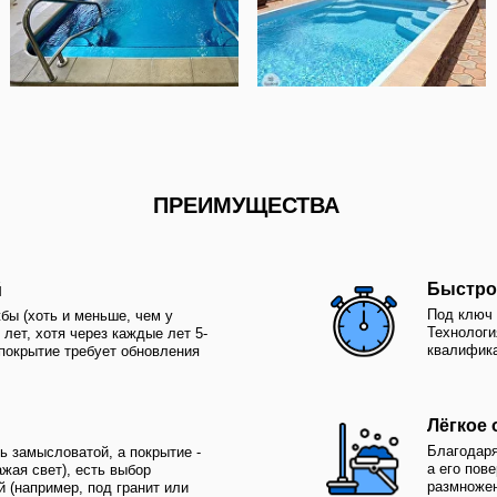
Под ключ от 2 недель, макс
 и меньше, чем у
Технология установки чаши
тя через каждые лет 5-
квалификации, но обязыва
 требует обновления
Лёгкое обслуживани
Благодаря гладкости его ле
оватой, а покрытие -
а его поверхность препятст
), есть выбор
размножению грибков, водо
ер, под гранит или
бактерий
Чуть дешевле бетон
Хотя ненамного - до 10%, 
стить или
время композитные чаши н
т бетонного или
подорожали, что бетонный 
йнов
дешевле
Прочный
ригодность
В 10 раз прочнее бетона, а
страняются в течение
своей эластичности хорошо
, цвет подбирается
перепады температуры - и 
онта не будет особо
ТЕХНОЛОГИЯ СТРОИТЕЛЬСТВА