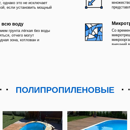
ПРЕИМУЩЕСТВА
Срок строительств
От 2 недель до 1 месяца 
тного и бетонного,
его расположения, разме
м, но если от 8мм, то
количества оборудования
бетонному с отделкой
Встраиваемый
и
Можно построить в готов
 вид, не требуя