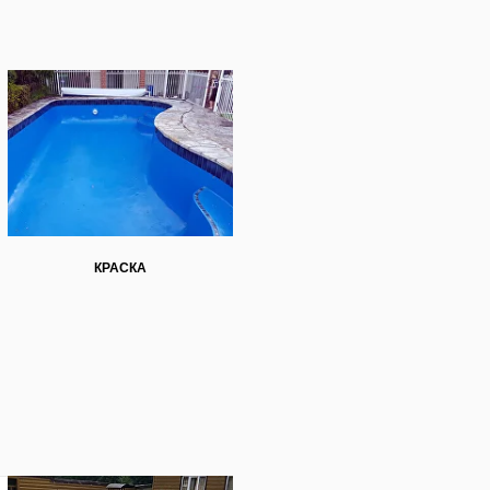
опулярным выбором для тех, кто
АСКА
 для Нижнекамска
бслуживание
 или неправильной
х развлечений, особенно если не
ого типа. Бетонные — для тех,