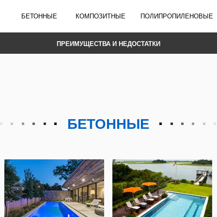
ЕТОННЫЕ
КОМПОЗИТНЫЕ
ПОЛИПРОПИЛЕНОВЫЕ
ПРЕИМУЩЕСТВА И НЕДОСТАТКИ
етонных, композитных и полипропиленовых 
 организации собственного водоема в Нижнека
 отправной точкой для комфортного и долговечн
БЕТОННЫЕ
й погодой требует особого подхода к выбору. 
омпозитные и полипропиленовые — и отметим и
удачный выбор.
индивидуальность без границ
 бассейны — это символ прочности и кастомиз
оляют реализовать практически любые дизайне
ожностью выбора любых габаритов и дизайна, 