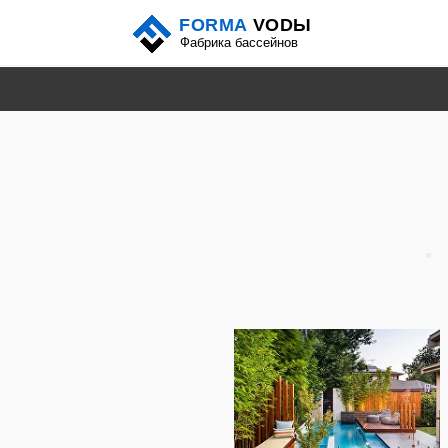
FORMA
VODЫ
Б
Фабрика бассейнов
Преимущества и недостатки б
Среди множества вариантов для
конструкции бассейна становится
суровым климатом и нестабильно
популярных типа — бетонные, к
чтобы помочь сделать наиболее 
Бетонные бассейны — мощь и 
Общая характеристика: бетонные
индивидуальному проекту, позв
популярность обусловлена возм
конструкции.