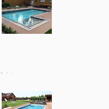
го результата, полипропиленовые
ущества и ограничения, и
т подобрать именно ту модель,
 уголком для отдыха и
строительство