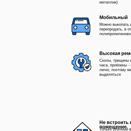
Создание пр
1
Наш инженер прие
вами все вопросы
Не встроить в гото
лучше сделать, и
помещение
Только уличный вариант, 
в двери не войдут, однак
купание даже зимой, есл
Заливка фун
подогреватель
3
Наш инженер прие
вами все вопросы
Нельзя слить всю 
лучше сделать, и
Иначе под давлением грун
чаша может подняться, от
повредиться обходная зон
трубопровод
Долговечнос
5
Наш инженер прие
вами все вопросы
лучше сделать, и