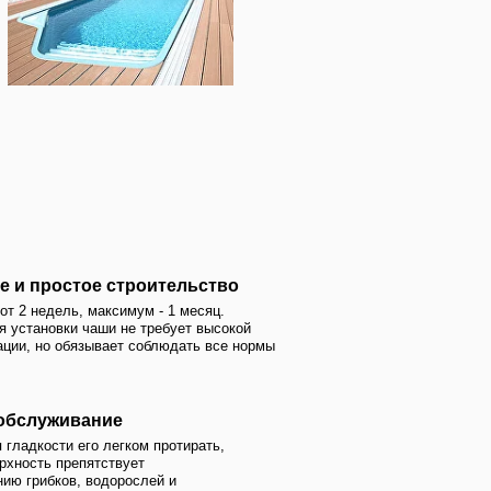
имум - 1 месяц.
 не требует высокой
ет соблюдать все нормы
е
гком протирать,
вует
рослей и
ного
но последнее
астолько
может выйти
 благодаря
 переносит
жару, и мороз