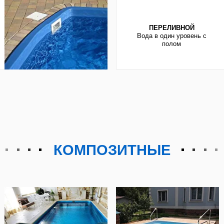
ности, композитные — для быстрого и эстетично
онных развлечений. Все они имеют свои преим
нкретных целей и бюджета.
КОМПОЗИТНЫЕ
й Нижнекамска и особенностей участка поможе
ой долгие годы, радуя вас и зимой, и летом.
 островок у воды станет уютным и комфортным
ПРЕИМУЩЕСТВА
Быстрое и простое 