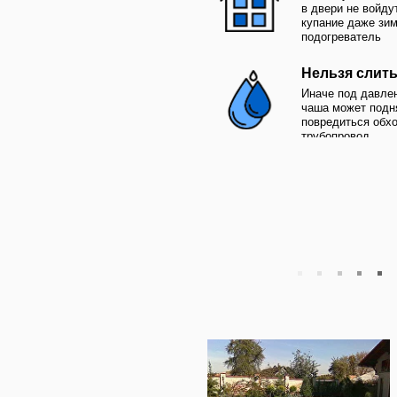
Стоимость
До 30% дешевле компози
если толщина листов 5м
его цена приблизится к 
плёнкой
Не требует отделк
Чаща имеет законченный