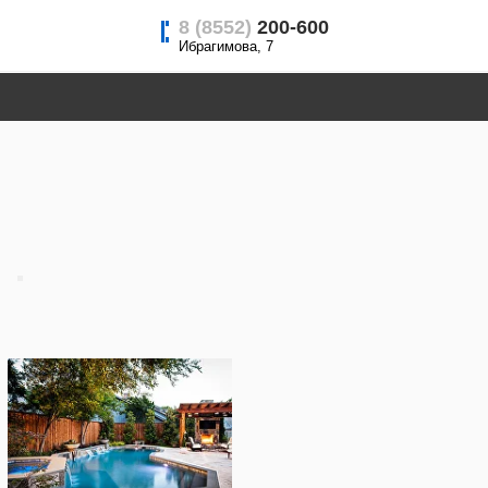
8 (8552)
200-600
Ибрагимова, 7
бассейнов в Нижнекамске
мске выбор материала и
ого отдыха. Город с его
В этом обзоре рассмотрим три
х сильные и слабые стороны,
ации. Создаются по
рские решения и формы. Их
а также высокой надежностью