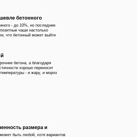
емся сметы - вы
 отсутствии
мера и
, хотя вариантов
 длина из
 14 метров
плата
емся сметы - вы
 отсутствии
ть
размножаются
х портится
ды
плата
емся сметы - вы
 отсутствии