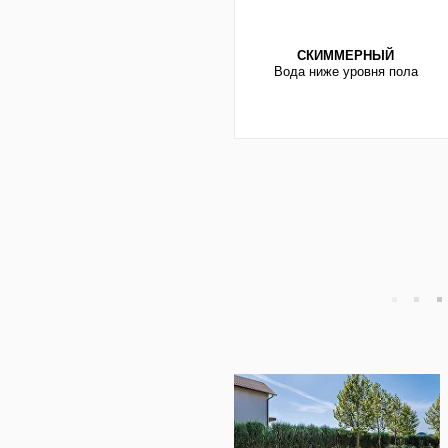
кто хочет уникальности и надеж
— для минимальных затрат и сез
правильный выбор зависит от ко
Понимание климатических услови
которая прослужит верой и правд
Взвешивайте все факторы, и ваш
развлечений.
Долговечный