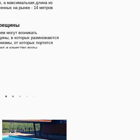
а
в зависимости от
ра, формы и
ом